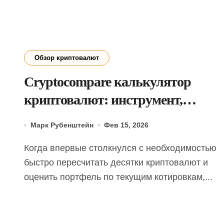
Обзор криптовалют
Cryptocompare калькулятор
криптовалют: инструмент,
который меняет представление о
Марк Рубенштейн
Фев 15, 2026
курсах и рисках
Когда впервые столкнулся с необходимостью
быстро пересчитать десятки криптовалют и
оценить портфель по текущим котировкам,...