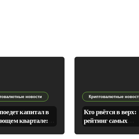
товалютные новости
Криптовалютные новост
поедет капитал в
Кто рвётся в верх:
ующем квартале:
рейтинг самых
, DeFi, RWA,
быстрорастущих
окены, мем‑коины
приложений месяц