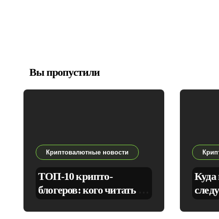
Вы пропустили
Криптовалютные новости
Крип
ТОП-10 крипто-
Куда 
блогеров: кого читать и
след
слушать, чтобы не
L1/L2
сбиться с курса
AI‑т