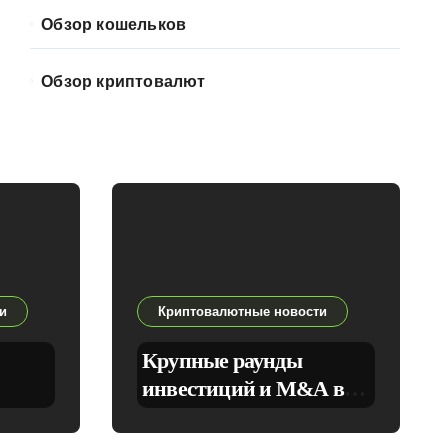
Обзор кошельков
Обзор криптовалют
и
Криптовалютные новости
Крупные раунды
инвестиций и M&A в
криптоиндустрии: кто
а по
привлёк деньги в марте