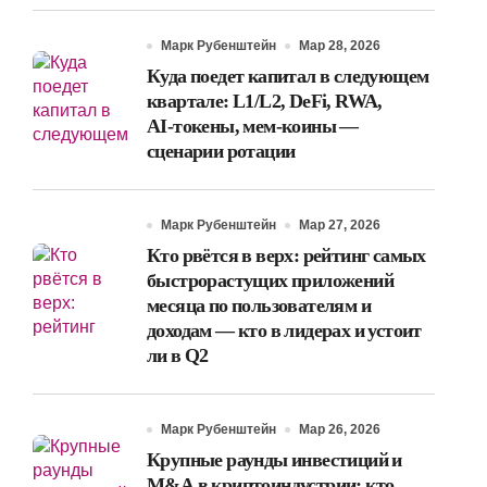
Марк Рубенштейн
Мар 28, 2026
Куда поедет капитал в следующем
квартале: L1/L2, DeFi, RWA,
AI‑токены, мем‑коины —
сценарии ротации
Марк Рубенштейн
Мар 27, 2026
Кто рвётся в верх: рейтинг самых
быстрорастущих приложений
месяца по пользователям и
доходам — кто в лидерах и устоит
ли в Q2
Марк Рубенштейн
Мар 26, 2026
Крупные раунды инвестиций и
M&A в криптоиндустрии: кто