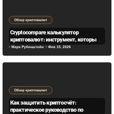
Обзор криптовалют
Cryptocompare калькулятор
криптовалют: инструмент, который
меняет представление о курсах и
Марк Рубенштейн
Фев 15, 2026
рисках
Обзор криптовалют
Как защитить криптосчёт:
практическое руководство по