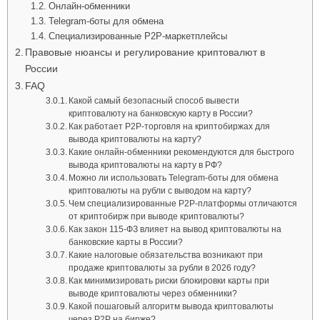
Онлайн-обменники
Telegram-боты для обмена
Специализированные P2P-маркетплейсы
Правовые нюансы и регулирование криптовалют в
России
FAQ
Какой самый безопасный способ вывести
криптовалюту на банковскую карту в России?
Как работает P2P‑торговля на криптобиржах для
вывода криптовалюты на карту?
Какие онлайн‑обменники рекомендуются для быстрого
вывода криптовалюты на карту в РФ?
Можно ли использовать Telegram‑боты для обмена
криптовалюты на рубли с выводом на карту?
Чем специализированные P2P‑платформы отличаются
от криптобирж при выводе криптовалюты?
Как закон 115‑ФЗ влияет на вывод криптовалюты на
банковские карты в России?
Какие налоговые обязательства возникают при
продаже криптовалюты за рубли в 2026 году?
Как минимизировать риски блокировки карты при
выводе криптовалюты через обменники?
Какой пошаговый алгоритм вывода криптовалюты
через P2P на бирже?