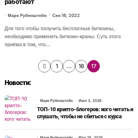
работают
Марк Рубенштейн
Сен 16, 2022
Для того чтобы получить бесплатные биткоины,
необходимо применять биткоин-краны. Суть этого
приёма в том, что...
Пагинация
1
…
16
17
записей
Новости:
Марк Рубенштейн
Июл 3, 2026
ТОП-10 крипто-блогеров: кого читать и
слушать, чтобы не сбиться с курса
Марк Рубенштейн
Мар 28, 2026