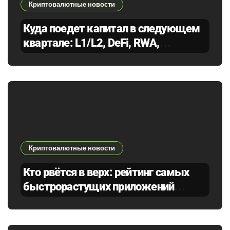
Криптовалютные новости
Куда поедет капитал в следующем
квартале: L1/L2, DeFi, RWA,
AI‑токены, мем‑коины — сценарии
ротации
Криптовалютные новости
Кто рвётся в верх: рейтинг самых
быстрорастущих приложений
месяца по пользователям и доходам
— кто в лидерах и устоит ли в Q2